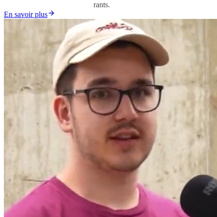
É
c
o
u
t
e
c
e
s
t
é
m
o
i
g
n
a
g
e
s
i
n
s
p
i
r
a
n
t
s
.
En savoir plus